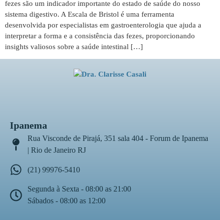
fezes são um indicador importante do estado de saúde do nosso
sistema digestivo. A Escala de Bristol é uma ferramenta
desenvolvida por especialistas em gastroenterologia que ajuda a
interpretar a forma e a consistência das fezes, proporcionando
insights valiosos sobre a saúde intestinal […]
Ipanema
Rua Visconde de Pirajá, 351 sala 404 - Forum de Ipanema
| Rio de Janeiro RJ
(21) 99976-5410
Segunda à Sexta - 08:00 as 21:00
Sábados - 08:00 as 12:00