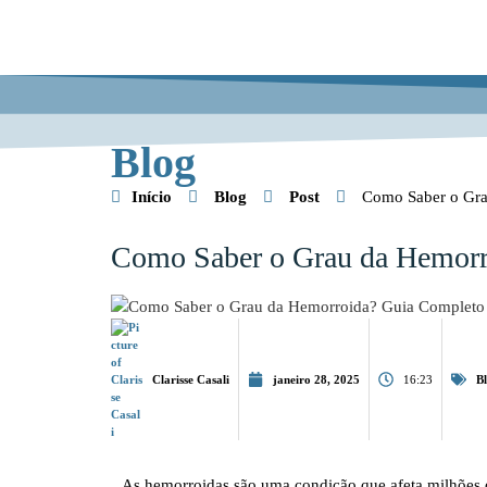
Blog
Início
Blog
Post
Como Saber o Gra
Como Saber o Grau da Hemorr
Clarisse Casali
janeiro 28, 2025
16:23
B
As hemorroidas são uma condição que afeta milhões 