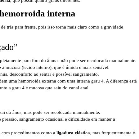
terna
, que possui quatro graus diferentes.
 hemorroida interna
de trás para frente, pois isso torna mais claro como a gravidade
çado”
mpletamente para fora do ânus e não pode ser recolocada manualmente.
a mucosa (tecido interno), que é úmida e mais sensível.
nus, desconforto ao sentar e possível sangramento.
ndem uma hemorroida externa com uma interna grau 4. A diferença está
anto a grau 4 é mucosa que saiu do canal anal.
sai do ânus, mas pode ser recolocada manualmente.
e pressão, sangramento ocasional e dificuldade em manter a
ada com procedimentos como a
ligadura elástica
, mas frequentemente é