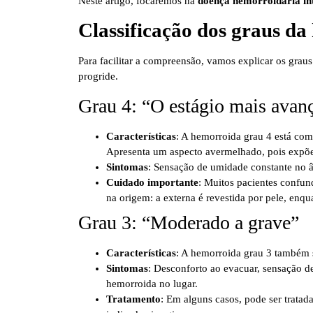
Neste artigo, focaremos na
doença hemorroidária in
Classificação dos graus da
Para facilitar a compreensão, vamos explicar os graus 
progride.
Grau 4: “O estágio mais avan
Características
: A hemorroida grau 4 está co
Apresenta um aspecto avermelhado, pois expõe 
Sintomas
: Sensação de umidade constante no â
Cuidado importante
: Muitos pacientes confu
na origem: a externa é revestida por pele, enqu
Grau 3: “Moderado a grave”
Características
: A hemorroida grau 3 também 
Sintomas
: Desconforto ao evacuar, sensação d
hemorroida no lugar.
Tratamento
: Em alguns casos, pode ser trat