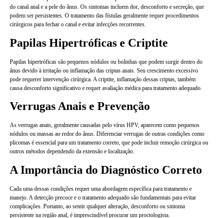
do canal anal e a pele do ânus. Os sintomas incluem dor, desconforto e secreção, que
podem ser persistentes. O tratamento das fístulas geralmente requer procedimentos
cirúrgicos para fechar o canal e evitar infecções recorrentes.
Papilas Hipertróficas e Criptite
Papilas hipertróficas são pequenos nódulos ou bolinhas que podem surgir dentro do
ânus devido à irritação ou inflamação das criptas anais. Seu crescimento excessivo
pode requerer intervenção cirúrgica. A criptite, inflamação dessas criptas, também
causa desconforto significativo e requer avaliação médica para tratamento adequado.
Verrugas Anais e Prevenção
As verrugas anais, geralmente causadas pelo vírus HPV, aparecem como pequenos
nódulos ou massas ao redor do ânus. Diferenciar verrugas de outras condições como
plicomas é essencial para um tratamento correto, que pode incluir remoção cirúrgica ou
outros métodos dependendo da extensão e localização.
A Importância do Diagnóstico Correto
Cada uma dessas condições requer uma abordagem específica para tratamento e
manejo. A detecção precoce e o tratamento adequado são fundamentais para evitar
complicações. Portanto, ao sentir qualquer alteração, desconforto ou sintoma
persistente na região anal, é imprescindível procurar um proctologista.