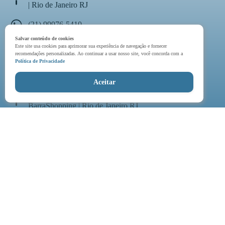
| Rio de Janeiro RJ
(21) 99976-5410
Salvar conteúdo de cookies
Segunda à Sexta - 08:00 as 21:00
Este site usa cookies para aprimorar sua experiência de navegação e fornecer
recomendações personalizadas. Ao continuar a usar nosso site, você concorda com a
Sábados - 08:00 as 12:00
Política de Privacidade
Barra da Tijuca
Aceitar
Avenida das Américas, 4666 sala 408 Centro Médico II
BarraShopping | Rio de Janeiro RJ
(21) 3437-5547
(21) 99976-6007
Segunda à Sexta - 08:00 as 21:00
Sábados - 08:00 as 12:00