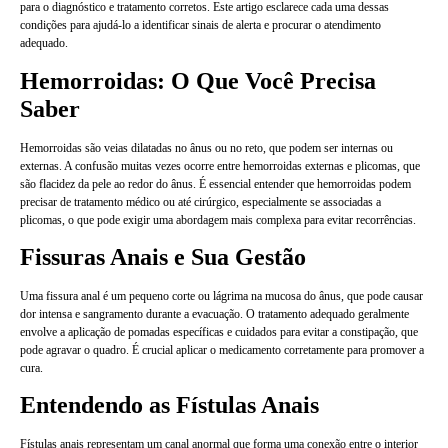
para o diagnóstico e tratamento corretos. Este artigo esclarece cada uma dessas
condições para ajudá-lo a identificar sinais de alerta e procurar o atendimento
adequado.
Hemorroidas: O Que Você Precisa
Saber
Hemorroidas são veias dilatadas no ânus ou no reto, que podem ser internas ou
externas. A confusão muitas vezes ocorre entre hemorroidas externas e plicomas, que
são flacidez da pele ao redor do ânus. É essencial entender que hemorroidas podem
precisar de tratamento médico ou até cirúrgico, especialmente se associadas a
plicomas, o que pode exigir uma abordagem mais complexa para evitar recorrências.
Fissuras Anais e Sua Gestão
Uma fissura anal é um pequeno corte ou lágrima na mucosa do ânus, que pode causar
dor intensa e sangramento durante a evacuação. O tratamento adequado geralmente
envolve a aplicação de pomadas específicas e cuidados para evitar a constipação, que
pode agravar o quadro. É crucial aplicar o medicamento corretamente para promover a
cura.
Entendendo as Fístulas Anais
Fístulas anais representam um canal anormal que forma uma conexão entre o interior