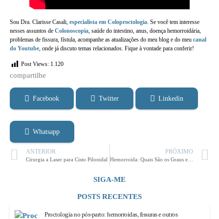
Sou Dra. Clarisse Casali,
especialista em Coloproctologia
. Se você tem interesse
nesses assuntos de
Colonoscopia
, saúde do intestino, anus, doença hemorroidária,
problemas de fissura, fístula, acompanhe as atualizações do meu blog e do meu
canal
do Youtube
, onde já discuto temas relacionados. Fique à vontade para conferir!
Post Views:
1.120
compartilhe​
Facebook
Twitter
Linkedin
Whatsapp
ANTERIOR
PRÓXIMO
Cirurgia a Laser para Cisto Pilonidal
Hemorroida: Quais São os Graus e Tipos?
SIGA-ME
POSTS RECENTES
Proctologia no pós-parto: hemorroidas, fissuras e outros