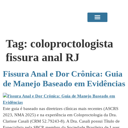
Área do Paciente
Procedimentos em Consultório
Tag:
coloproctologista
fissura anal RJ
Fissura Anal e Dor Crônica: Guia
de Manejo Baseado em Evidências
Este guia é baseado nas diretrizes clínicas mais recentes (ASCRS
2023, NMA 2025) e na experiência em Coloproctologia da Dra.
Clarisse Casali (CRM 52.79243-8). A Dra. Casali possui Título de
Especialista pela SBCP, membro da Sociedade Brasileira de Laser