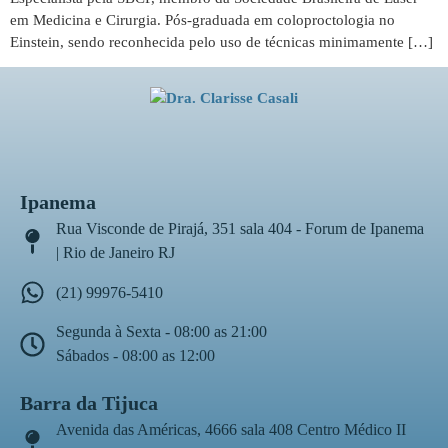
em Medicina e Cirurgia. Pós-graduada em coloproctologia no
Einstein, sendo reconhecida pelo uso de técnicas minimamente […]
Ipanema
Rua Visconde de Pirajá, 351 sala 404 - Forum de Ipanema
| Rio de Janeiro RJ
(21) 99976-5410
Segunda à Sexta - 08:00 as 21:00
Sábados - 08:00 as 12:00
Barra da Tijuca
Avenida das Américas, 4666 sala 408 Centro Médico II