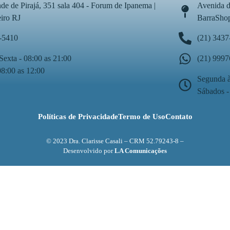
de de Pirajá, 351 sala 404 - Forum de Ipanema |
Avenida d
eiro RJ
BarraShop
-5410
(21) 3437
Sexta - 08:00 as 21:00
(21) 999
08:00 as 12:00
Segunda à
Sábados -
Políticas de Privacidade
Termo de Uso
Contato
© 2023 Dra. Clarisse Casali – CRM 52.79243-8 –
Desenvolvido por
LA Comunicações