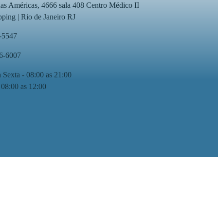
as Américas, 4666 sala 408 Centro Médico II
ping | Rio de Janeiro RJ
-5547
76-6007
 Sexta - 08:00 as 21:00
 08:00 as 12:00