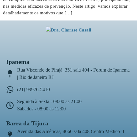
nas medidas eficazes de prevenção. Neste artigo, vamos explorar
detalhadamente os motivos que […]
Ipanema
Rua Visconde de Pirajá, 351 sala 404 - Forum de Ipanema
| Rio de Janeiro RJ
(21) 99976-5410
Segunda à Sexta - 08:00 as 21:00
Sábados - 08:00 as 12:00
Barra da Tijuca
Avenida das Américas, 4666 sala 408 Centro Médico II