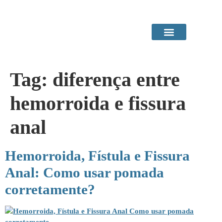
Área do Paciente
Procedimentos em Consultório
Tag:
diferença entre
hemorroida e fissura
anal
Hemorroida, Fístula e Fissura
Anal: Como usar pomada
corretamente?