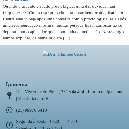
Quando o assunto é saúde proctológica, uma das dúvidas mais
frequentes é: “Como usar pomada para tratar hemorroida, fístula ou
fissura anal?” Seja após uma consulta com o proctologista, seja após
uma recomendação informal, muitas pessoas ficam confusas ao se
deparar com o aplicador que acompanha a medicação. Neste artigo,
vamos explicar, de maneira clara […]
Ipanema
Rua Visconde de Pirajá, 351 sala 404 - Forum de Ipanema
| Rio de Janeiro RJ
(21) 99976-5410
Segunda à Sexta - 08:00 as 21:00
Sábados - 08:00 as 12:00