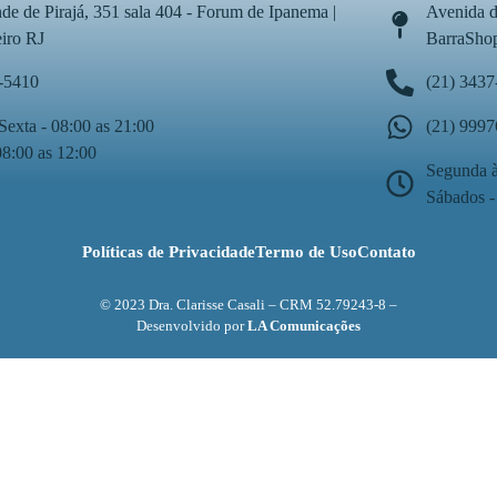
de de Pirajá, 351 sala 404 - Forum de Ipanema |
Avenida d
eiro RJ
BarraShop
-5410
(21) 3437
Sexta - 08:00 as 21:00
(21) 999
08:00 as 12:00
Segunda à
Sábados -
Políticas de Privacidade
Termo de Uso
Contato
© 2023 Dra. Clarisse Casali – CRM 52.79243-8 –
Desenvolvido por
LA Comunicações