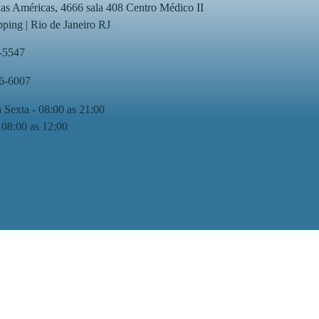
as Américas, 4666 sala 408 Centro Médico II
ping | Rio de Janeiro RJ
-5547
76-6007
 Sexta - 08:00 as 21:00
 08:00 as 12:00