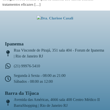
tratamentos eficazes […]
Ipanema
Rua Visconde de Pirajá, 351 sala 404 - Forum de Ipanema
| Rio de Janeiro RJ
(21) 99976-5410
Segunda à Sexta - 08:00 as 21:00
Sábados - 08:00 as 12:00
Barra da Tijuca
Avenida das Américas, 4666 sala 408 Centro Médico II
BarraShopping | Rio de Janeiro RJ