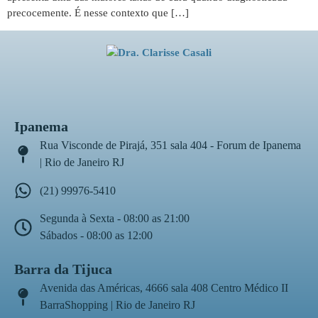
precocemente. É nesse contexto que […]
Ipanema
Rua Visconde de Pirajá, 351 sala 404 - Forum de Ipanema
| Rio de Janeiro RJ
(21) 99976-5410
Segunda à Sexta - 08:00 as 21:00
Sábados - 08:00 as 12:00
Barra da Tijuca
Avenida das Américas, 4666 sala 408 Centro Médico II
BarraShopping | Rio de Janeiro RJ