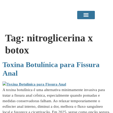
Área do Paciente
Procedimentos em Consultório
Tag:
nitroglicerina x
botox
Toxina Botulínica para Fissura
Anal
A toxina botulínica é uma alternativa minimamente invasiva para
tratar a fissura anal crônica, especialmente quando pomadas e
medidas conservadoras falham. Ao relaxar temporariamente o
esfíncter anal interno, diminui a dor, melhora o fluxo sanguíneo
local e favorece a cicatrização. Em 2025, segue como opção segura,