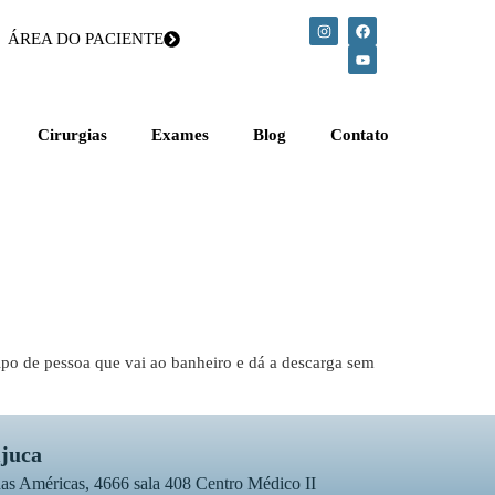
ÁREA DO PACIENTE
Cirurgias
Exames
Blog
Contato
po de pessoa que vai ao banheiro e dá a descarga sem
ijuca
as Américas, 4666 sala 408 Centro Médico II