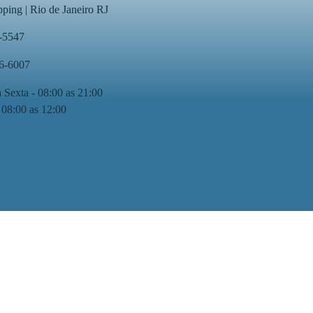
ping | Rio de Janeiro RJ
-5547
76-6007
 Sexta - 08:00 as 21:00
 08:00 as 12:00