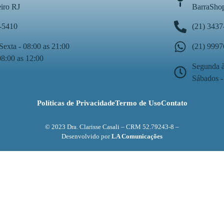
eiro RJ
BarraShop
-5410
(21) 3437
Sexta - 08:00 as 21:00
(21) 999
08:00 as 12:00
Segunda à
Sábados -
Políticas de Privacidade
Termo de Uso
Contato
© 2023 Dra. Clarisse Casali – CRM 52.79243-8 –
Desenvolvido por
LA Comunicações