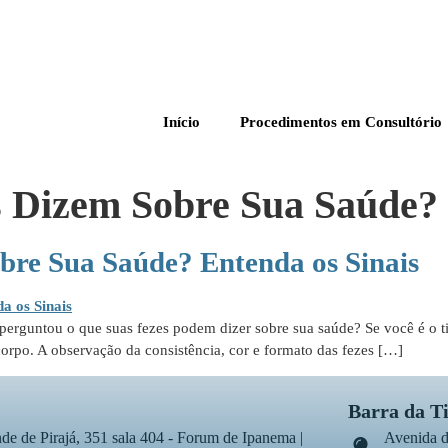
Início
Procedimentos em Consultório
s Dizem Sobre Sua Saúde?
bre Sua Saúde? Entenda os Sinais
erguntou o que suas fezes podem dizer sobre sua saúde? Se você é o ti
corpo. A observação da consistência, cor e formato das fezes […]
Barra da T
de de Pirajá, 351 sala 404 - Forum de Ipanema |
Avenida d