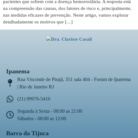
pacientes que sofrem com a doença hemorroidária. A resposta está
na compreensão das causas, dos fatores de risco e, principalmente,
nas medidas eficazes de prevenção. Neste artigo, vamos explorar
detalhadamente os motivos que […]
Ipanema
Rua Visconde de Pirajá, 351 sala 404 - Forum de Ipanema
| Rio de Janeiro RJ
(21) 99976-5410
Segunda à Sexta - 08:00 as 21:00
Sábados - 08:00 as 12:00
Barra da Tijuca