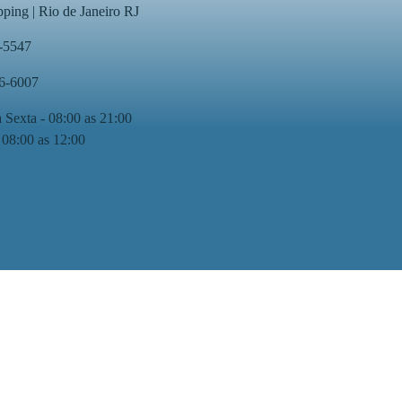
ping | Rio de Janeiro RJ
-5547
76-6007
 Sexta - 08:00 as 21:00
 08:00 as 12:00