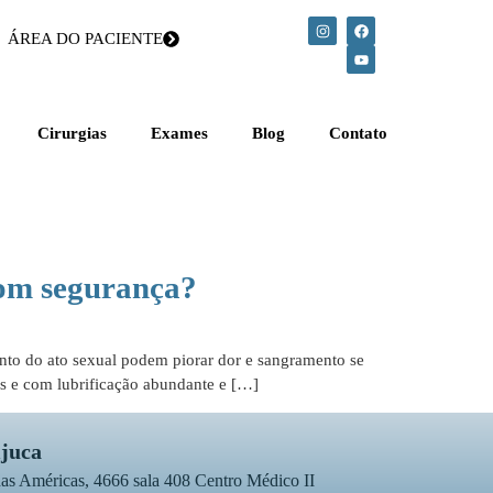
ÁREA DO PACIENTE
Cirurgias
Exames
Blog
Contato
com segurança?
nto do ato sexual podem piorar dor e sangramento se
mas e com lubrificação abundante e […]
ijuca
as Américas, 4666 sala 408 Centro Médico II