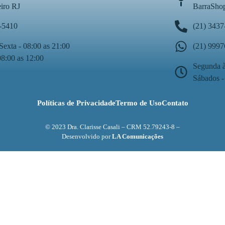
eiro RJ
BarraShop
-5410
(21) 3437
Sexta - 08:00 as 21:00
(21) 999
08:00 as 12:00
Segunda à
Sábados -
Políticas de Privacidade
Termo de Uso
Contato
© 2023 Dra. Clarisse Casali – CRM 52.79243-8 –
Desenvolvido por
LA Comunicações