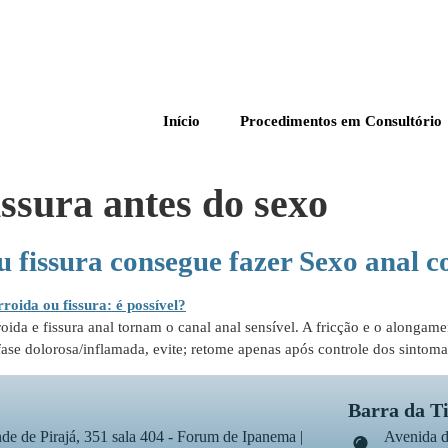
Início
Procedimentos em Consultório
ssura antes do sexo
 fissura consegue fazer Sexo anal 
a e fissura anal tornam o canal anal sensível. A fricção e o alongame
a fase dolorosa/inflamada, evite; retome apenas após controle dos sinto
Barra da T
de de Pirajá, 351 sala 404 - Forum de Ipanema |
Avenida d