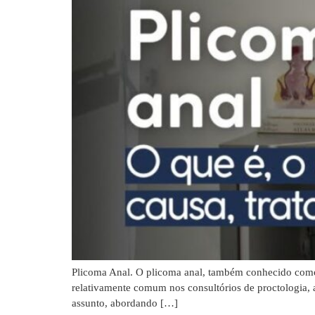
Plicoma Anal. O plicoma anal, também conhecido como 
relativamente comum nos consultórios de proctologia, a
assunto, abordando […]