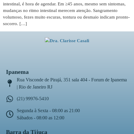
intestinal, é hora de agendar. Em ≥45 anos, mesmo sem sintomas,
mudanças no ritmo intestinal merecem atenção. Sangramento
volumoso, fezes muito escuras, tontura ou desmaio indicam pronto-
socorro. […]
Ipanema
Rua Visconde de Pirajá, 351 sala 404 - Forum de Ipanema
| Rio de Janeiro RJ
(21) 99976-5410
Segunda à Sexta - 08:00 as 21:00
Sábados - 08:00 as 12:00
Barra da Tijuca