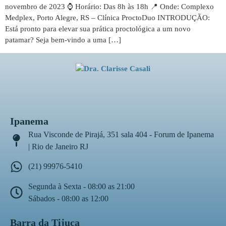
novembro de 2023 ⌚ Horário: Das 8h às 18h 📍 Onde: Complexo
Medplex, Porto Alegre, RS – Clínica ProctoDuo INTRODUÇÃO:
Está pronto para elevar sua prática proctológica a um novo
patamar? Seja bem-vindo a uma […]
Ipanema
Rua Visconde de Pirajá, 351 sala 404 - Forum de Ipanema
| Rio de Janeiro RJ
(21) 99976-5410
Segunda à Sexta - 08:00 as 21:00
Sábados - 08:00 as 12:00
Barra da Tijuca