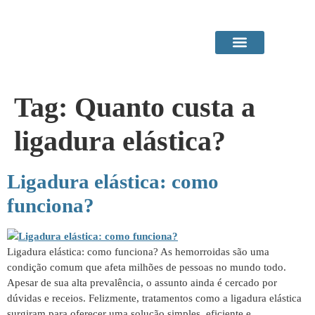
Área do Paciente
Procedimentos em Consultório
Tag:
Quanto custa a
ligadura elástica?
Ligadura elástica: como
funciona?
Ligadura elástica: como funciona? As hemorroidas são uma
condição comum que afeta milhões de pessoas no mundo todo.
Apesar de sua alta prevalência, o assunto ainda é cercado por
dúvidas e receios. Felizmente, tratamentos como a ligadura elástica
surgiram para oferecer uma solução simples, eficiente e