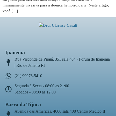
minimamente invasiva para a doença hemorroidária. Neste artigo,
você […]
Ipanema
Rua Visconde de Pirajá, 351 sala 404 - Forum de Ipanema
| Rio de Janeiro RJ
(21) 99976-5410
Segunda à Sexta - 08:00 as 21:00
Sábados - 08:00 as 12:00
Barra da Tijuca
Avenida das Américas, 4666 sala 408 Centro Médico II