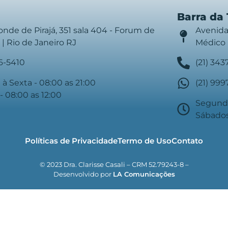
Barra da 
onde de Pirajá, 351 sala 404 - Forum de
Avenida
| Rio de Janeiro RJ
Médico 
76-5410
(21) 343
à Sexta - 08:00 as 21:00
(21) 99
- 08:00 as 12:00
Segunda
Sábados
Políticas de Privacidade
Termo de Uso
Contato
© 2023 Dra. Clarisse Casali – CRM 52.79243-8 –
Desenvolvido por
LA Comunicações