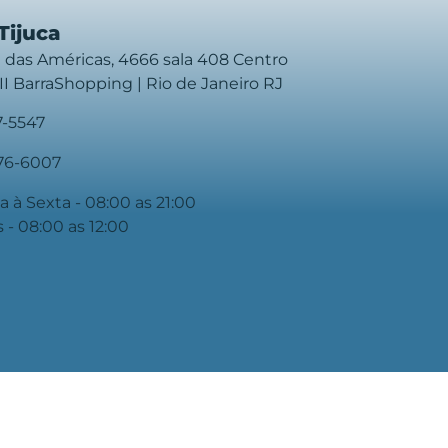
Tijuca
 das Américas, 4666 sala 408 Centro
II BarraShopping | Rio de Janeiro RJ
7-5547
976-6007
 à Sexta - 08:00 as 21:00
 - 08:00 as 12:00