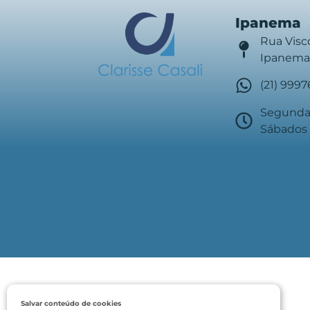
Ipanema
Rua Visc
Ipanema 
(21) 999
Segunda 
Sábados 
Salvar conteúdo de cookies