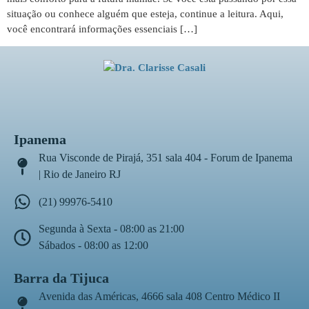
situação ou conhece alguém que esteja, continue a leitura. Aqui,
você encontrará informações essenciais […]
Ipanema
Rua Visconde de Pirajá, 351 sala 404 - Forum de Ipanema
| Rio de Janeiro RJ
(21) 99976-5410
Segunda à Sexta - 08:00 as 21:00
Sábados - 08:00 as 12:00
Barra da Tijuca
Avenida das Américas, 4666 sala 408 Centro Médico II