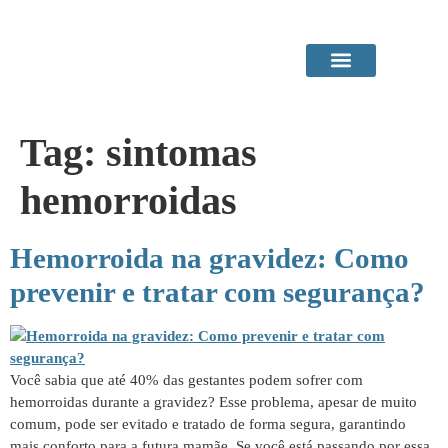
Área do Paciente
Procedimentos em Consultório
Tag:
sintomas
hemorroidas
Hemorroida na gravidez: Como
prevenir e tratar com segurança?
Você sabia que até 40% das gestantes podem sofrer com
hemorroidas durante a gravidez? Esse problema, apesar de muito
comum, pode ser evitado e tratado de forma segura, garantindo
mais conforto para a futura mamãe. Se você está passando por essa