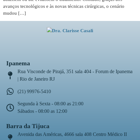
avanços tecnológicos e às novas técnicas cirúrgicas, o cenário
mudou […]
Ipanema
Rua Visconde de Pirajá, 351 sala 404 - Forum de Ipanema
| Rio de Janeiro RJ
(21) 99976-5410
Segunda à Sexta - 08:00 as 21:00
Sábados - 08:00 as 12:00
Barra da Tijuca
Avenida das Américas, 4666 sala 408 Centro Médico II