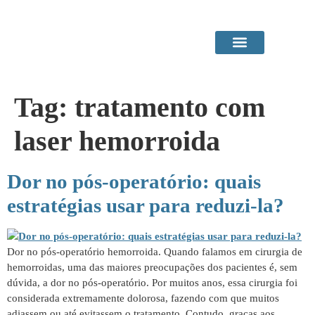
Área do Paciente
Procedimentos em Consultório
Tag:
tratamento com
laser hemorroida
Dor no pós-operatório: quais
estratégias usar para reduzi-la?
Dor no pós-operatório hemorroida. Quando falamos em cirurgia de
hemorroidas, uma das maiores preocupações dos pacientes é, sem
dúvida, a dor no pós-operatório. Por muitos anos, essa cirurgia foi
considerada extremamente dolorosa, fazendo com que muitos
adiassem ou até evitassem o tratamento. Contudo, graças aos