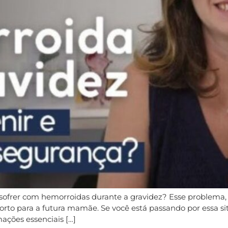
sofrer com hemorroidas durante a gravidez? Esse problema,
forto para a futura mamãe. Se você está passando por essa s
mações essenciais […]