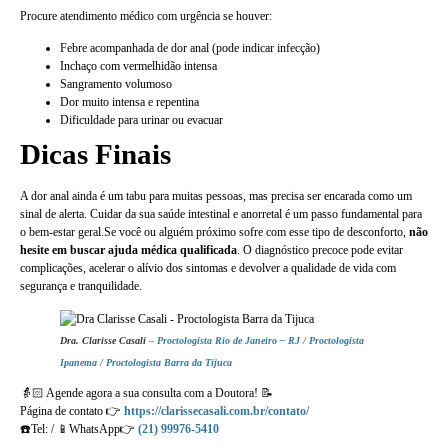
Procure atendimento médico com urgência se houver:
Febre acompanhada de dor anal (pode indicar infecção)
Inchaço com vermelhidão intensa
Sangramento volumoso
Dor muito intensa e repentina
Dificuldade para urinar ou evacuar
Dicas Finais
A dor anal ainda é um tabu para muitas pessoas, mas precisa ser encarada como um
sinal de alerta. Cuidar da sua saúde intestinal e anorretal é um passo fundamental para
o bem-estar geral.Se você ou alguém próximo sofre com esse tipo de desconforto,
não
hesite em buscar ajuda médica qualificada
. O diagnóstico precoce pode evitar
complicações, acelerar o alívio dos sintomas e devolver a qualidade de vida com
segurança e tranquilidade.
Dra. Clarisse Casali
–
Proctologista Rio de Janeiro – RJ
/
Proctologista
Ipanema
/
Proctologista Barra da Tijuca
👵🏻 Agende agora a sua consulta com a Doutora! 📝
Página de contato 👉
https://clarissecasali.com.br/contato/
☎️Tel: / 📱WhatsApp👉
(21) 99976-5410