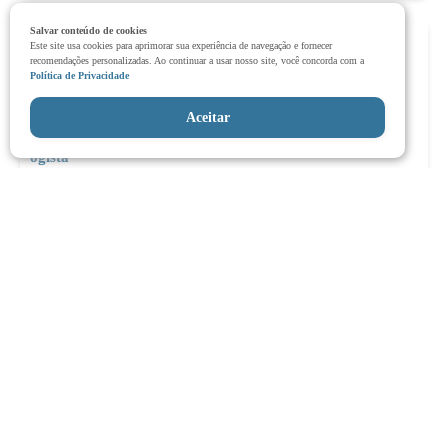
Salvar conteúdo de cookies
Primeira consulta com o proctologista: como é o exame e o que
Este site usa cookies para aprimorar sua experiência de navegação e fornecer
recomendações personalizadas. Ao continuar a usar nosso site, você concorda com a
levar
Política de Privacidade
Aceitar
Ipanema