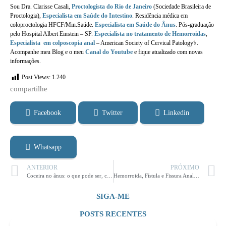
Sou Dra. Clarisse Casali,
Proctologista do Rio de Janeiro
(Sociedade Brasileira de
Proctologia),
Especialista em Saúde do Intestino
.
Residência médica em
coloproctologia HFCF/Min.Saúde.
Especialista em Saúde do Ânus
. Pós-graduação
pelo Hospital Albert Einstein – SP.
Especialista no tratamento de Hemorroidas
,
Especialista em colposcopia anal
– American Society of Cervical Patology⚕️.
Acompanhe meu Blog e o meu
Canal do Youtube
e fique atualizado com novas
informações.
Post Views:
1.240
compartilhe​
Facebook
Twitter
Linkedin
Whatsapp
ANTERIOR
PRÓXIMO
Coceira no ânus: o que pode ser, causas e como aliviar?
Hemorroida, Fístula e Fissura Anal: Como usar pomada corretamente?
SIGA-ME
POSTS RECENTES