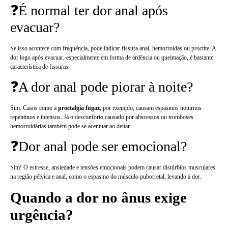
❓É normal ter dor anal após
evacuar?
Se isso acontece com frequência, pode indicar fissura anal, hemorroidas ou proctite. A
dor logo após evacuar, especialmente em forma de ardência ou queimação, é bastante
característica de fissuras.
❓A dor anal pode piorar à noite?
Sim. Casos como a
proctalgia fugaz
, por exemplo, causam espasmos noturnos
repentinos e intensos. Já o desconforto causado por abscessos ou tromboses
hemorroidárias também pode se acentuar ao deitar.
❓Dor anal pode ser emocional?
Sim! O estresse, ansiedade e tensões emocionais podem causar distúrbios musculares
na região pélvica e anal, como o espasmo do músculo puborretal, levando à dor.
Quando a dor no ânus exige
urgência?