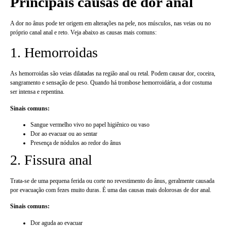
Principais causas de dor anal
A dor no ânus pode ter origem em alterações na pele, nos músculos, nas veias ou no
próprio canal anal e reto. Veja abaixo as causas mais comuns:
1. Hemorroidas
As hemorroidas são veias dilatadas na região anal ou retal. Podem causar dor, coceira,
sangramento e sensação de peso. Quando há trombose hemorroidária, a dor costuma
ser intensa e repentina.
Sinais comuns:
Sangue vermelho vivo no papel higiênico ou vaso
Dor ao evacuar ou ao sentar
Presença de nódulos ao redor do ânus
2. Fissura anal
Trata-se de uma pequena ferida ou corte no revestimento do ânus, geralmente causada
por evacuação com fezes muito duras. É uma das causas mais dolorosas de dor anal.
Sinais comuns:
Dor aguda ao evacuar