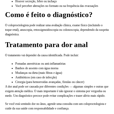
Houver secreção, febre ou inchaço
Você perceber alterações no formato ou na frequência das evacuações
Como é feito o diagnóstico?
O coloproctologista pode realizar uma avaliação clínica, exame físico (incluindo o
toque retal), anuscopia, retossigmoidoscopia ou colonoscopia, dependendo da suspeita
diagnóstica.
Tratamento para dor anal
O tratamento vai depender da causa identificada. Pode incluir:
Pomadas anestésicas ou anti-inflamatórias
Banhos de assento com água morna
Mudanças na dieta (mais fibras e água)
Antibióticos (em caso de infecção)
Cirurgia (para hemorroidas avançadas, fístulas ou câncer)
A dor anal pode ser causada por diferentes condições — algumas simples e outras que
exigem atenção médica. O mais importante é não ignorar o sintoma por vergonha ou
medo. Um diagnóstico precoce pode evitar complicações e trazer alívio mais rápido.
Se você está sentindo dor no ânus, agende uma consulta com um coloproctologista e
cuide da sua saúde com responsabilidade e confiança.