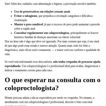
Sim! Além dos cuidados com alimentação e higiene, a prevenção envolve também:
Uso de preservativos em relações sexuais anais
Evitar o tabagismo
, que prejudica a circulação sanguínea e dificulta a
cicatrização
Manter o peso saudável
, já que o excesso de peso pode aumentar a pressão
sobre a região anal
Consultar regularmente um coloproctologista
, principalmente se houver
histórico familiar de doenças anorretais ou câncer colorretal
Dor no ânus não é algo que deve ser ignorado. Por mais comum que seja, é um sinal
de que algo pode estar errado e merece atenção. Quanto mais cedo for feito o
diagnóstico, mais eficaz será o tratamento — e maior será seu conforto e qualidade de
vida.
Se você está enfrentando esse desconforto,
não tenha vergonha de procurar ajuda
especializada
. Um coloproctologista é o profissional ideal para avaliar, diagnosticar e
indicar o tratamento correto para cada caso.
O que esperar na consulta com o
coloproctologista?
Muitas pessoas adiam a ida ao especialista por medo ou vergonha. No entanto, o
atendimento com um coloproctologista é profissional, discreto e feito com total