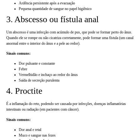
Ardência persistente após a evacuação
Pequena quantidade de sangue no papel higiênico
3. Abscesso ou fístula anal
Um abscesso é uma infecção com acúmulo de pus, que pode se formar perto do ânus.
Quando ele se rompe ou não cicatriza corretamente, pode formar uma fístula (um canal
anormal entre o interior do ânus e a pele ao redor).
Sinais comuns:
Dor pulsante e constante
Febre
Vermelhidão e inchaço ao redor do ânus
Saída de secreção purulenta
4. Proctite
É a inflamação do reto, podendo ser causada por infecções, doenças inflamatórias
intestinais ou radiação (em pacientes com câncer).
Sinais comuns:
Dor anal e retal
Muco e sangue nas fezes