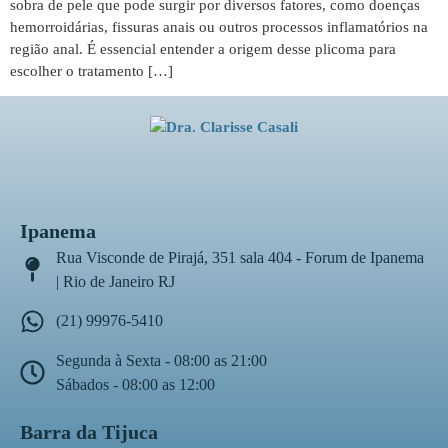
sobra de pele que pode surgir por diversos fatores, como doenças
hemorroidárias, fissuras anais ou outros processos inflamatórios na
região anal. É essencial entender a origem desse plicoma para
escolher o tratamento […]
Ipanema
Rua Visconde de Pirajá, 351 sala 404 - Forum de Ipanema
| Rio de Janeiro RJ
(21) 99976-5410
Segunda à Sexta - 08:00 as 21:00
Sábados - 08:00 as 12:00
Barra da Tijuca