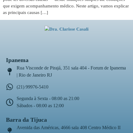
que exigem acompanhamento médico. Neste artigo, vamos explicar
as principais causas […]
Ipanema
Rua Visconde de Pirajá, 351 sala 404 - Forum de Ipanema
| Rio de Janeiro RJ
(21) 99976-5410
Segunda à Sexta - 08:00 as 21:00
Sábados - 08:00 as 12:00
Barra da Tijuca
Avenida das Américas, 4666 sala 408 Centro Médico II