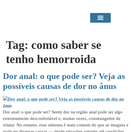
Área do Paciente
Procedimentos em Consultório
Tag:
como saber se
tenho hemorroida
Dor anal: o que pode ser? Veja as
possíveis causas de dor no ânus
Dor anal: o que pode ser? Sentir dor na região anal pode ser algo
extremamente desconfortável e, muitas vezes, constrangedor de
relatar. No entanto, esse sintoma é mais comum do que se imagina e
pode ter diversas causas — desde situações simples até condições